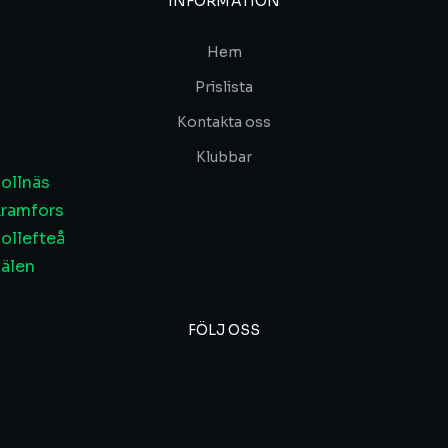
INFORMATION
Hem
Prislista
Kontakta oss
Klubbar
ollnäs
ramfors
ollefteå
älen
FÖLJ OSS