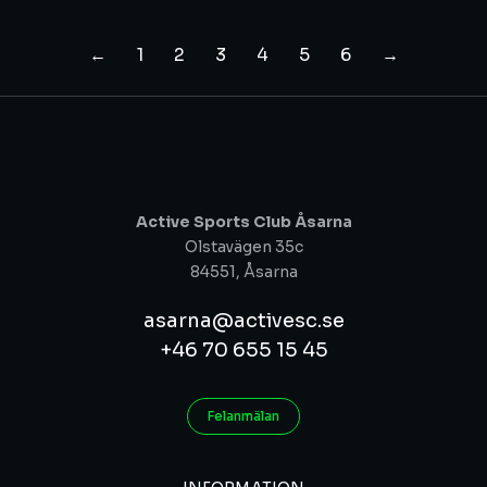
←
1
2
3
4
5
6
→
Active Sports Club Åsarna
Olstavägen 35c
84551, Åsarna
asarna@activesc.se
+46 70 655 15 45
Felanmälan