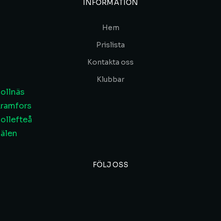
INFORMATION
Hem
Prislista
Kontakta oss
Klubbar
ollnäs
ramfors
ollefteå
älen
FÖLJ OSS