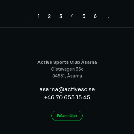
←
1
2
3
4
5
6
→
Active Sports Club Åsarna
Olstavägen 35c
84551, Åsarna
asarna@activesc.se
+46 70 655 15 45
Felanmälan