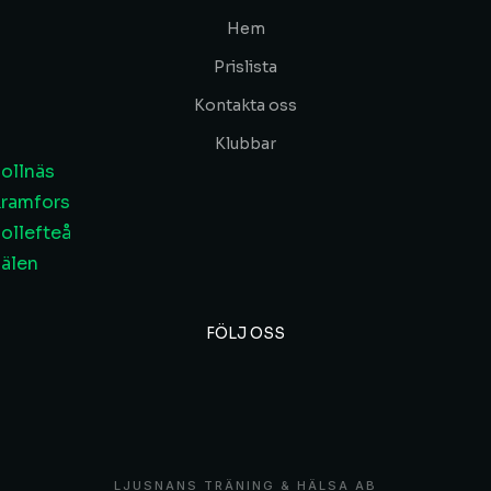
Hem
Prislista
Kontakta oss
Klubbar
ollnäs
ramfors
ollefteå
älen
FÖLJ OSS
LJUSNANS TRÄNING & HÄLSA AB