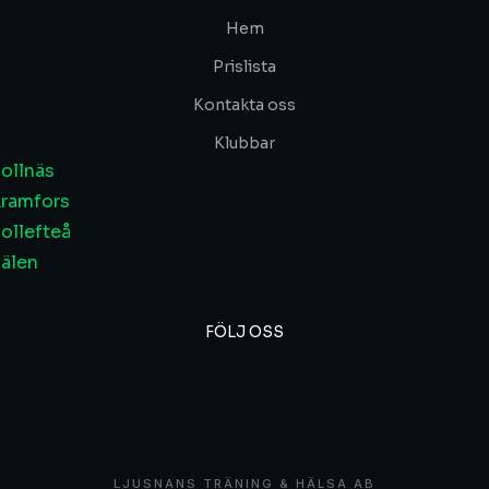
Hem
Prislista
Kontakta oss
Klubbar
ollnäs
ramfors
ollefteå
älen
FÖLJ OSS
LJUSNANS TRÄNING & HÄLSA AB