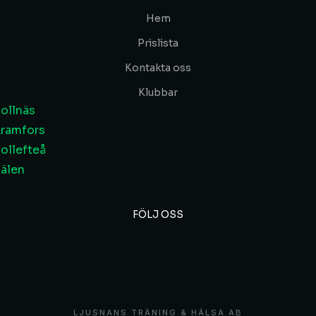
Hem
Prislista
Kontakta oss
Klubbar
ollnäs
ramfors
ollefteå
älen
FÖLJ OSS
LJUSNANS TRÄNING & HÄLSA AB