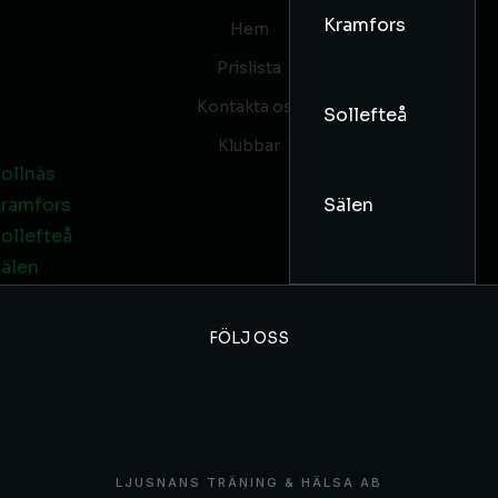
Kramfors
Hem
Prislista
Kontakta oss
Sollefteå
Klubbar
ollnäs
Sälen
ramfors
ollefteå
älen
FÖLJ OSS
LJUSNANS TRÄNING & HÄLSA AB