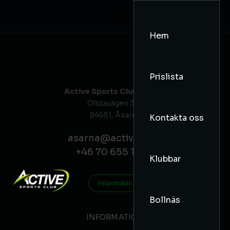
Hem
Prislista
Active Sports Club Åsarna
Olstavägen 35c
84551, Åsarna
Kontakta oss
asarna@activesc.se
+46 70 655 15 45
Klubbar
Felanmälan
Bollnäs
INFORMATION