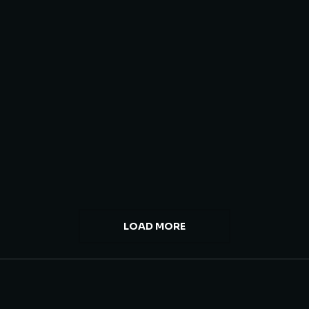
How to make nulla glavrida amet
COMPANY
14 JANUARI 2019
LOAD MORE