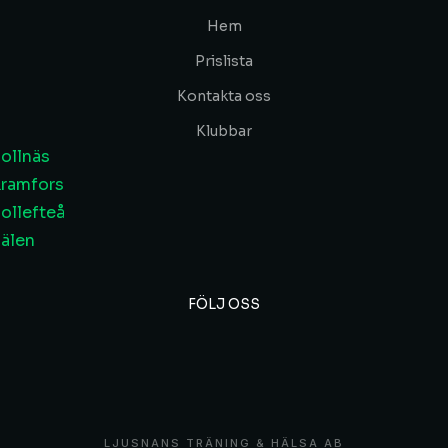
Hem
Prislista
Kontakta oss
Klubbar
ollnäs
ramfors
ollefteå
älen
FÖLJ OSS
LJUSNANS TRÄNING & HÄLSA AB