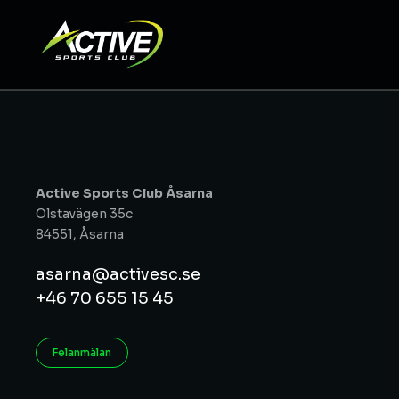
Active Sports Club Åsarna
Olstavägen 35c
84551, Åsarna
asarna@activesc.se
+46 70 655 15 45
Felanmälan