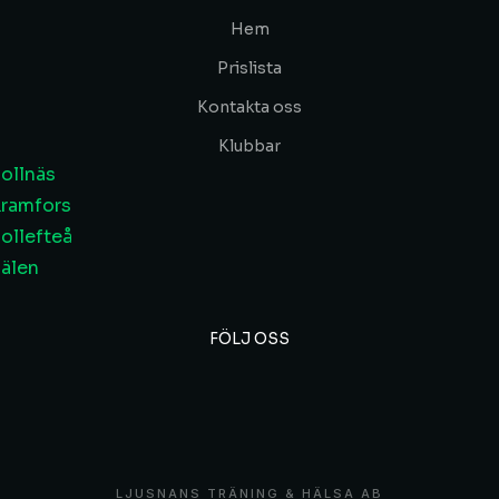
Hem
Prislista
Kontakta oss
Klubbar
ollnäs
ramfors
ollefteå
älen
FÖLJ OSS
LJUSNANS TRÄNING & HÄLSA AB