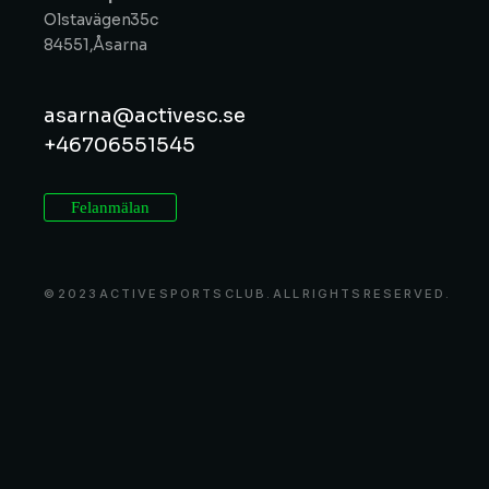
Olstavägen 35c
84551, Åsarna
asarna@activesc.se
+46 70 655 15 45
Felanmälan
© 2023 ACTIVE SPORTS CLUB. ALL RIGHTS RESERVED.