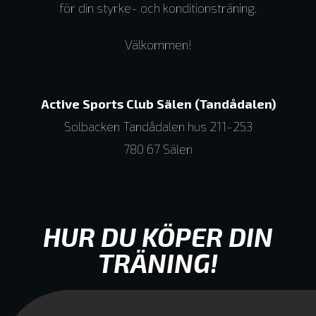
för din styrke- och konditionsträning.
Välkommen!
Active Sports Club Sälen (Tandådalen)
Solbacken Tandådalen hus 211-253
780 67 Sälen
HUR DU KÖPER DIN
TRÄNING!