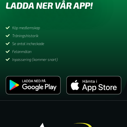
LADDA NER VÅR APP!
Köp medlemskap
Träningshistorik
Se antal incheckade
Felanmälan
Inpassering (kommer snart)